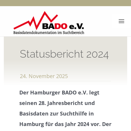
Zum
Inhalt
Tog
springen
Nav
Start
Statusbericht 2024
BADO-Berichte
24. November 2025
Dokumentation
Der Hamburger BADO e.V. legt
Bado e.V.
seinen 28. Jahresbericht und
Basisdaten zur Suchthilfe in
Kontakt
Hamburg für das Jahr 2024 vor. Der