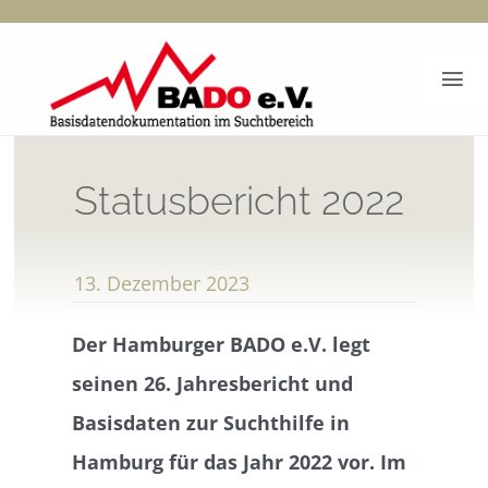
Zum
Inhalt
Tog
springen
Nav
Start
Statusbericht 2022
BADO-Berichte
13. Dezember 2023
Dokumentation
Der Hamburger BADO e.V. legt
Bado e.V.
seinen 26. Jahresbericht und
Basisdaten zur Suchthilfe in
Kontakt
Hamburg für das Jahr 2022 vor. Im