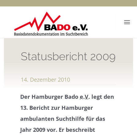
Zum
Inhalt
Tog
springen
Nav
Start
Statusbericht 2009
BADO-Berichte
14. Dezember 2010
Dokumentation
Der Hamburger Bado
e.V.
legt den
Bado e.V.
13. Bericht zur Hamburger
ambulanten Suchthilfe für das
Kontakt
Jahr 2009 vor. Er beschreibt