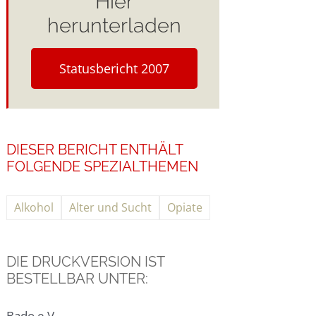
Hier
herunterladen
Statusbericht 2007
DIESER BERICHT ENTHÄLT
FOLGENDE SPEZIALTHEMEN
Alkohol
Alter und Sucht
Opiate
DIE DRUCKVERSION IST
BESTELLBAR UNTER:
Bado e.V.