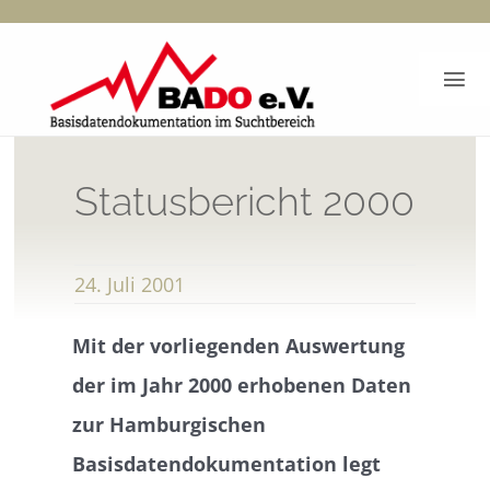
Zum
Inhalt
Tog
springen
Nav
Start
Statusbericht 2000
BADO-Berichte
24. Juli 2001
Dokumentation
Mit der vorliegenden Auswertung
Bado e.V.
der im Jahr 2000 erhobenen Daten
zur Hamburgischen
Kontakt
Basisdatendokumentation legt